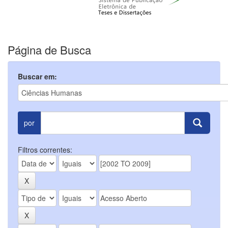
Página de Busca
Buscar em:
por
Filtros correntes: