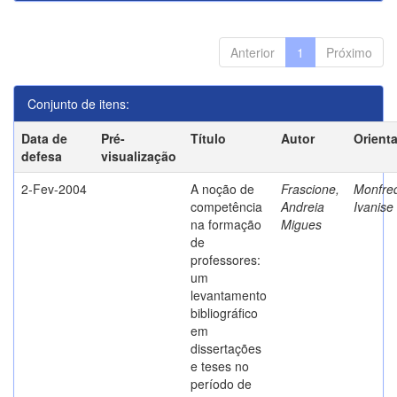
Anterior
1
Próximo
Conjunto de itens:
Data de
Pré-
Título
Autor
Orient
defesa
visualização
2-Fev-2004
A noção de
Frascione,
Monfred
competência
Andreia
Ivanise
na formação
Migues
de
professores:
um
levantamento
bibliográfico
em
dissertações
e teses no
período de