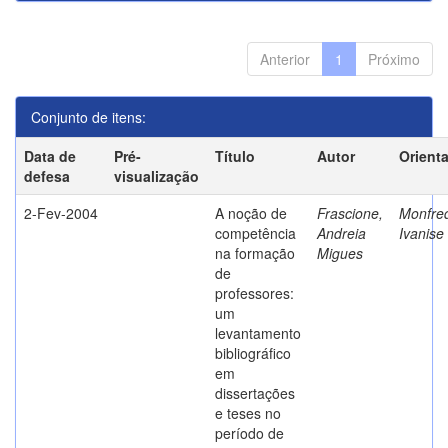
Anterior
1
Próximo
Conjunto de itens:
Data de
Pré-
Título
Autor
Orient
defesa
visualização
2-Fev-2004
A noção de
Frascione,
Monfred
competência
Andreia
Ivanise
na formação
Migues
de
professores:
um
levantamento
bibliográfico
em
dissertações
e teses no
período de