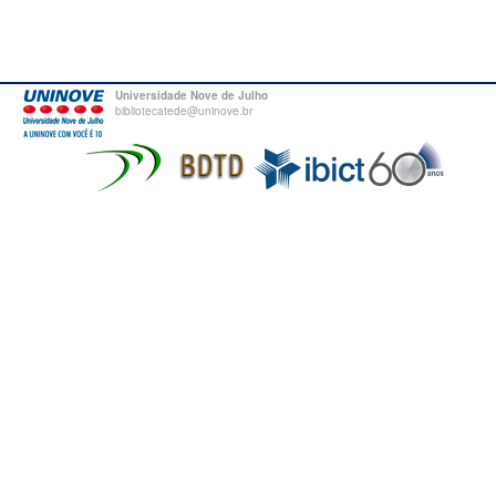
Universidade Nove de Julho
bibliotecatede@uninove.br