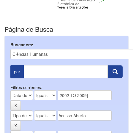
Página de Busca
Buscar em:
por
Filtros correntes: