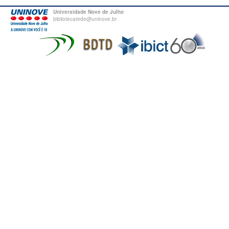
Universidade Nove de Julho
bibliotecatede@uninove.br