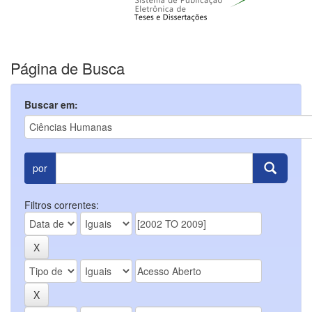
Página de Busca
Buscar em:
por
Filtros correntes: