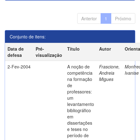
Anterior
1
Próximo
Conjunto de itens:
Data de
Pré-
Título
Autor
Orient
defesa
visualização
2-Fev-2004
A noção de
Frascione,
Monfred
competência
Andreia
Ivanise
na formação
Migues
de
professores:
um
levantamento
bibliográfico
em
dissertações
e teses no
período de