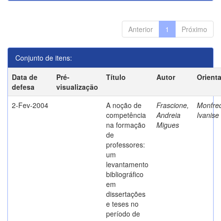
Anterior
1
Próximo
Conjunto de itens:
Data de
Pré-
Título
Autor
Orient
defesa
visualização
2-Fev-2004
A noção de
Frascione,
Monfred
competência
Andreia
Ivanise
na formação
Migues
de
professores:
um
levantamento
bibliográfico
em
dissertações
e teses no
período de