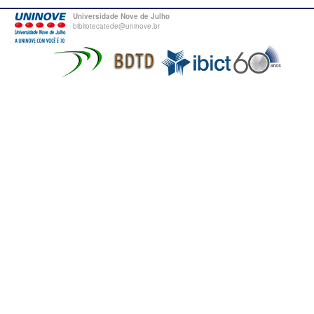
Universidade Nove de Julho
bibliotecatede@uninove.br