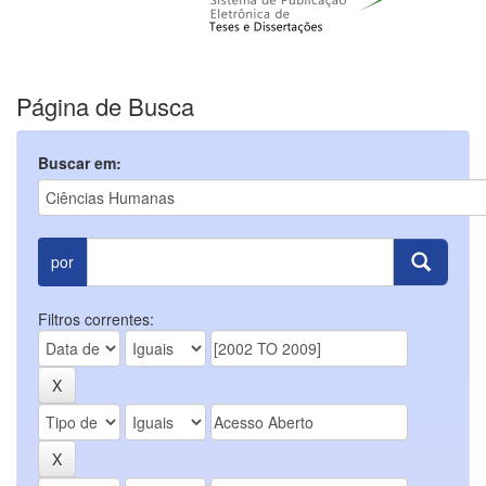
Página de Busca
Buscar em:
por
Filtros correntes: