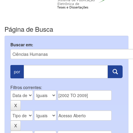
Página de Busca
Buscar em:
por
Filtros correntes: