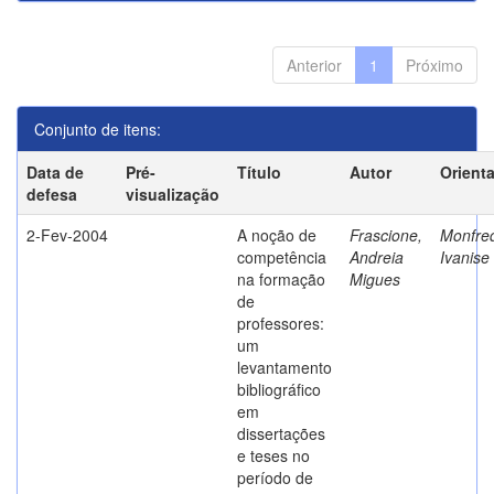
Anterior
1
Próximo
Conjunto de itens:
Data de
Pré-
Título
Autor
Orient
defesa
visualização
2-Fev-2004
A noção de
Frascione,
Monfred
competência
Andreia
Ivanise
na formação
Migues
de
professores:
um
levantamento
bibliográfico
em
dissertações
e teses no
período de