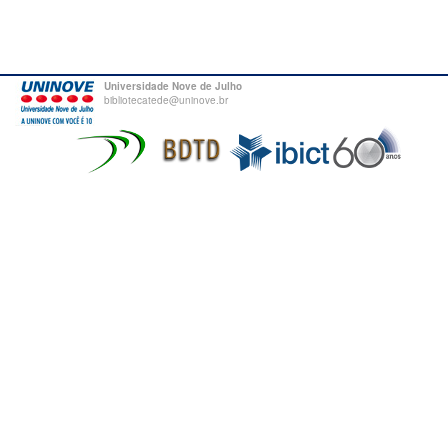
Universidade Nove de Julho
bibliotecatede@uninove.br