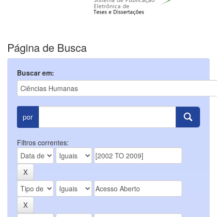
Página de Busca
Buscar em:
por
Filtros correntes: