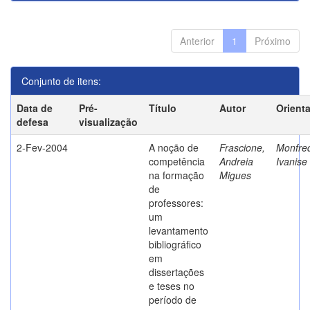
Anterior
1
Próximo
Conjunto de itens:
Data de
Pré-
Título
Autor
Orient
defesa
visualização
2-Fev-2004
A noção de
Frascione,
Monfred
competência
Andreia
Ivanise
na formação
Migues
de
professores:
um
levantamento
bibliográfico
em
dissertações
e teses no
período de