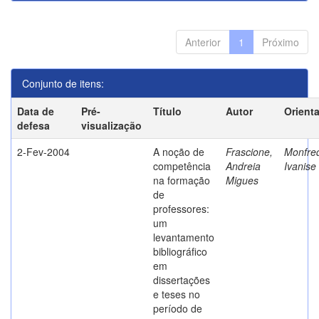
Anterior
1
Próximo
Conjunto de itens:
Data de
Pré-
Título
Autor
Orient
defesa
visualização
2-Fev-2004
A noção de
Frascione,
Monfred
competência
Andreia
Ivanise
na formação
Migues
de
professores:
um
levantamento
bibliográfico
em
dissertações
e teses no
período de