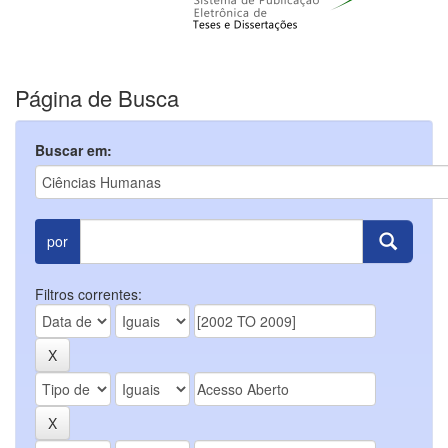
Página de Busca
Buscar em:
por
Filtros correntes: