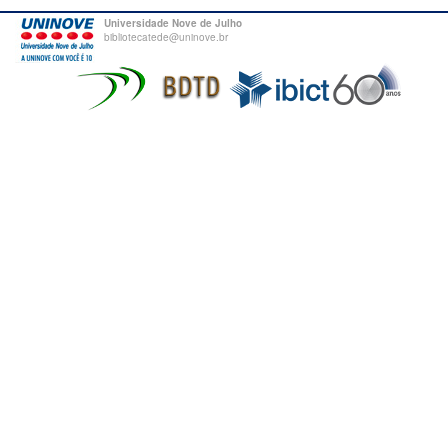
Universidade Nove de Julho
bibliotecatede@uninove.br