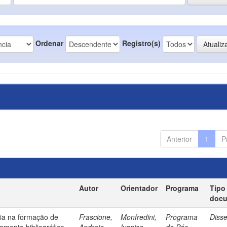
Ordenar
Registro(s)
Anterior
1
P
Autor
Orientador
Programa
Tipo
doc
ia na formação de
Frascione,
Monfredini,
Programa
Diss