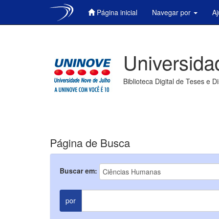
Página inicial
Navegar por
A
Skip
navigation
Universida
Biblioteca Digital de Teses e D
Página de Busca
Buscar em:
por