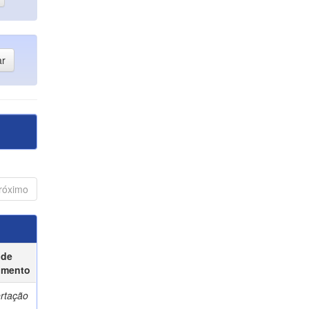
róximo
 de
umento
ertação