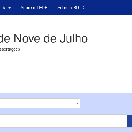
juda
Sobre o TEDE
Sobre a BDTD
de Nove de Julho
issertações