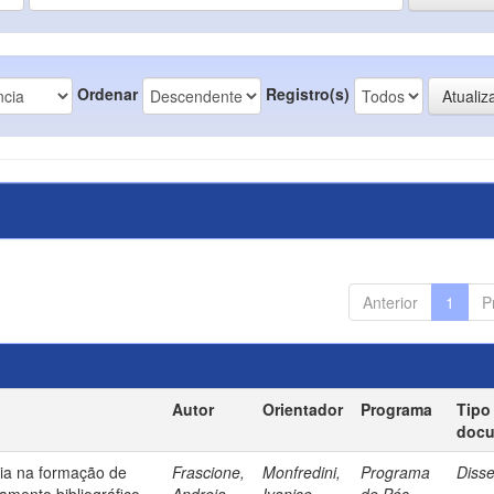
Ordenar
Registro(s)
Anterior
1
P
Autor
Orientador
Programa
Tipo
doc
ia na formação de
Frascione,
Monfredini,
Programa
Diss