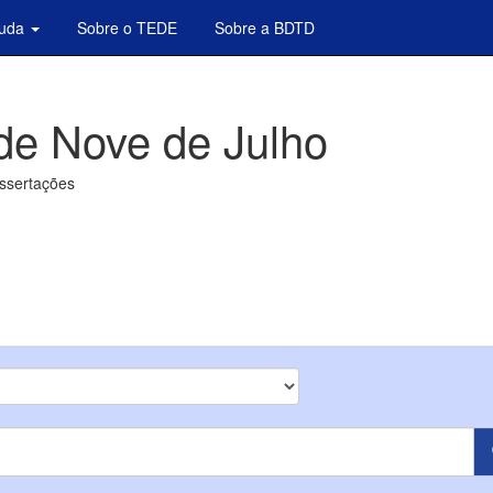
juda
Sobre o TEDE
Sobre a BDTD
de Nove de Julho
issertações