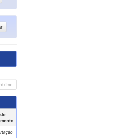
róximo
 de
umento
ertação