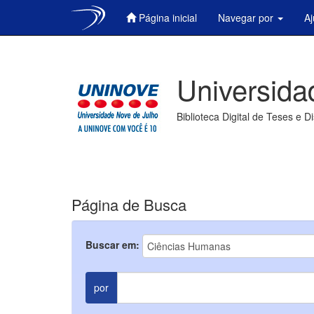
Página inicial
Navegar por
A
Skip
navigation
Universida
Biblioteca Digital de Teses e D
Página de Busca
Buscar em:
por