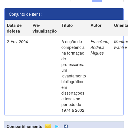
Conjunto de itens:
Data de
Pré-
Título
Autor
Orient
defesa
visualização
2-Fev-2004
A noção de
Frascione,
Monfred
competência
Andreia
Ivanise
na formação
Migues
de
professores:
um
levantamento
bibliográfico
em
dissertações
e teses no
período de
1974 a 2002
Compartilhamento