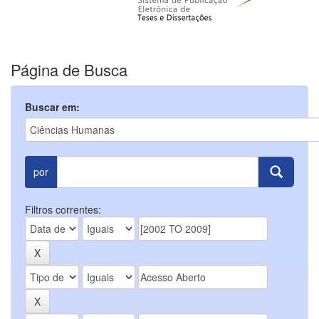
Página de Busca
Buscar em:
por
Filtros correntes: