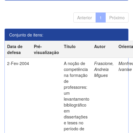
Anterior
1
Próximo
Conjunto de itens:
Data de
Pré-
Título
Autor
Orient
defesa
visualização
2-Fev-2004
A noção de
Frascione,
Monfred
competência
Andreia
Ivanise
na formação
Migues
de
professores:
um
levantamento
bibliográfico
em
dissertações
e teses no
período de