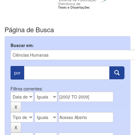
Página de Busca
Buscar em:
por
Filtros correntes: