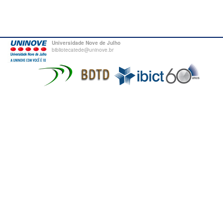
Universidade Nove de Julho
bibliotecatede@uninove.br