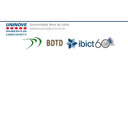
Universidade Nove de Julho
bibliotecatede@uninove.br