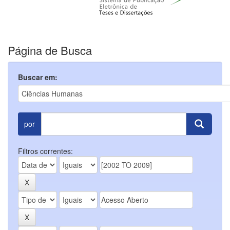
Página de Busca
Buscar em:
por
Filtros correntes: