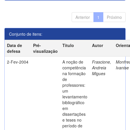
Anterior
1
Próximo
Conjunto de itens:
Data de
Pré-
Título
Autor
Orient
defesa
visualização
2-Fev-2004
A noção de
Frascione,
Monfred
competência
Andreia
Ivanise
na formação
Migues
de
professores:
um
levantamento
bibliográfico
em
dissertações
e teses no
período de