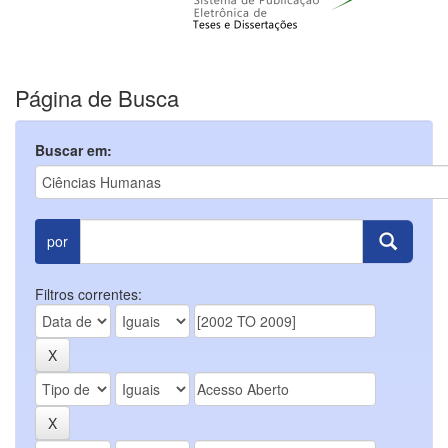
Página de Busca
Buscar em:
por
Filtros correntes: