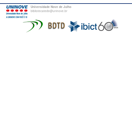
Universidade Nove de Julho
bibliotecatede@uninove.br