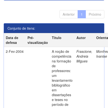
Anterior
1
Próximo
Conjunto de itens:
Data de
Pré-
Título
Autor
Orient
defesa
visualização
2-Fev-2004
A noção de
Frascione,
Monfred
competência
Andreia
Ivanise
na formação
Migues
de
professores:
um
levantamento
bibliográfico
em
dissertações
e teses no
período de