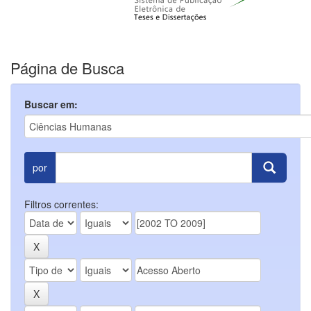
Página de Busca
Buscar em:
por
Filtros correntes: