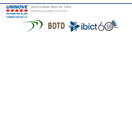
Universidade Nove de Julho
bibliotecatede@uninove.br