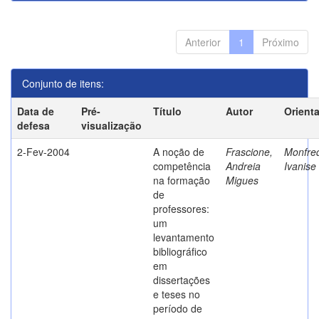
Anterior
1
Próximo
Conjunto de itens:
Data de
Pré-
Título
Autor
Orient
defesa
visualização
2-Fev-2004
A noção de
Frascione,
Monfred
competência
Andreia
Ivanise
na formação
Migues
de
professores:
um
levantamento
bibliográfico
em
dissertações
e teses no
período de