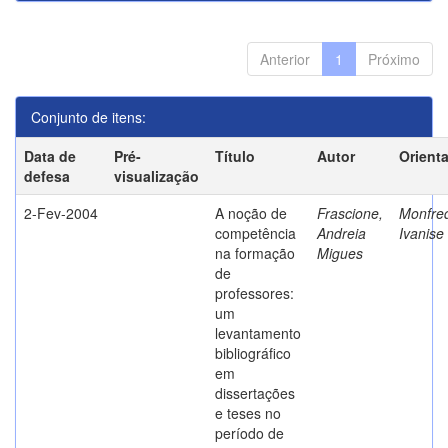
Anterior
1
Próximo
Conjunto de itens:
Data de
Pré-
Título
Autor
Orient
defesa
visualização
2-Fev-2004
A noção de
Frascione,
Monfred
competência
Andreia
Ivanise
na formação
Migues
de
professores:
um
levantamento
bibliográfico
em
dissertações
e teses no
período de