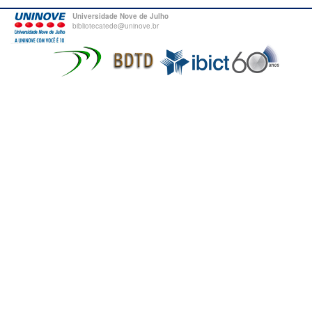
Universidade Nove de Julho
bibliotecatede@uninove.br