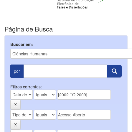
Página de Busca
Buscar em:
por
Filtros correntes: