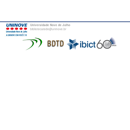
Universidade Nove de Julho
bibliotecatede@uninove.br