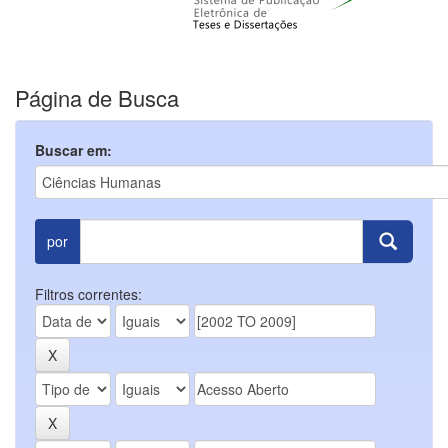
Página de Busca
Buscar em:
por
Filtros correntes: