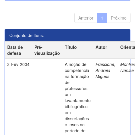
Anterior
1
Próximo
Conjunto de itens:
Data de
Pré-
Título
Autor
Orient
defesa
visualização
2-Fev-2004
A noção de
Frascione,
Monfred
competência
Andreia
Ivanise
na formação
Migues
de
professores:
um
levantamento
bibliográfico
em
dissertações
e teses no
período de