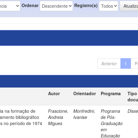
Ordenar
Registro(s)
Anterior
1
P
Autor
Orientador
Programa
Tipo
doc
ia na formação de
Frascione,
Monfredini,
Programa
Diss
amento bibliográfico
Andreia
Ivanise
de Pós-
es no período de 1974
Migues
Graduação
em
Educação