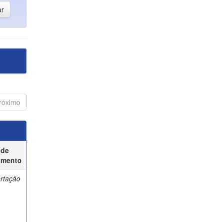
róximo
 de
umento
ertação