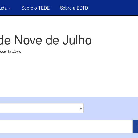
juda
Sobre o TEDE
Sobre a BDTD
de Nove de Julho
issertações