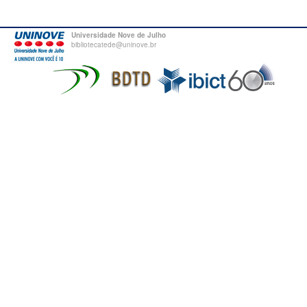
Universidade Nove de Julho
bibliotecatede@uninove.br