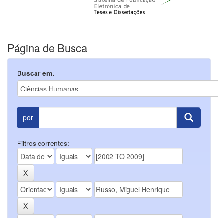
Página de Busca
Buscar em:
por
Filtros correntes: