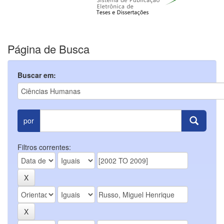
Página de Busca
Buscar em:
por
Filtros correntes: