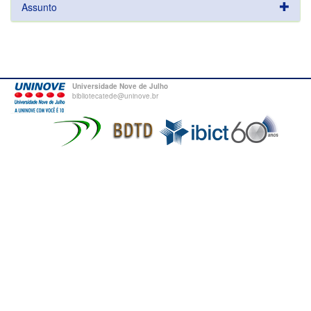
Assunto
Universidade Nove de Julho
bibliotecatede@uninove.br