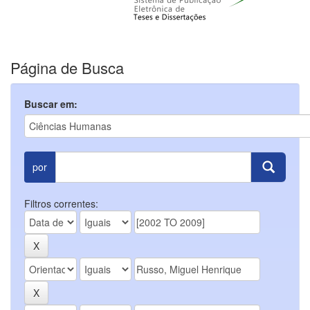
Página de Busca
Buscar em:
por
Filtros correntes: