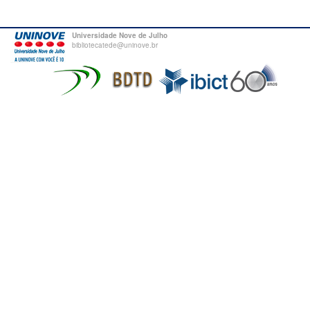
Universidade Nove de Julho
bibliotecatede@uninove.br