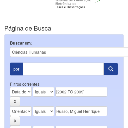
Página de Busca
Buscar em:
por
Filtros correntes: