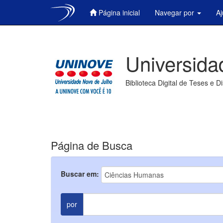
Página inicial
Navegar por
A
Skip
navigation
Universida
Biblioteca Digital de Teses e D
Página de Busca
Buscar em:
por