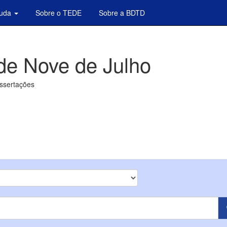
juda
Sobre o TEDE
Sobre a BDTD
de Nove de Julho
issertações