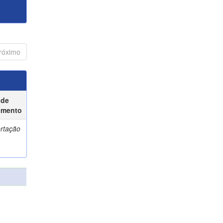
róximo
 de
umento
ertação