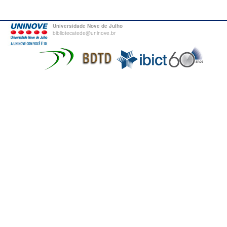
Universidade Nove de Julho
bibliotecatede@uninove.br