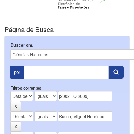
Página de Busca
Buscar em:
por
Filtros correntes: