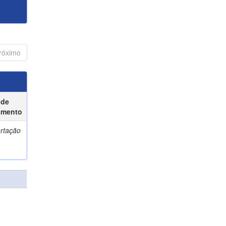
róximo
 de
umento
ertação