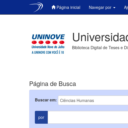
Página inicial
Navegar por
A
Skip
navigation
Universida
Biblioteca Digital de Teses e D
Página de Busca
Buscar em:
por