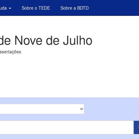
juda
Sobre o TEDE
Sobre a BDTD
de Nove de Julho
issertações