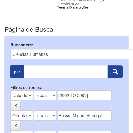
Página de Busca
Buscar em:
por
Filtros correntes: