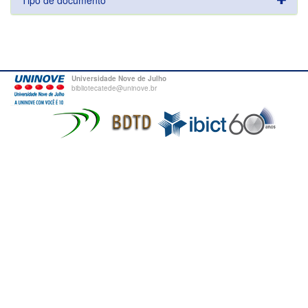
Tipo de documento
Universidade Nove de Julho
bibliotecatede@uninove.br