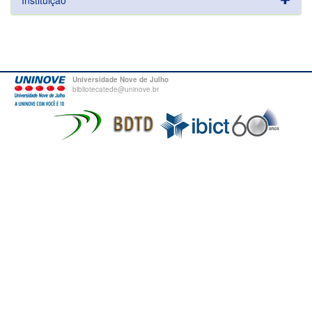
Instituição
Universidade Nove de Julho
bibliotecatede@uninove.br