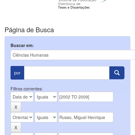
Página de Busca
Buscar em:
por
Filtros correntes: