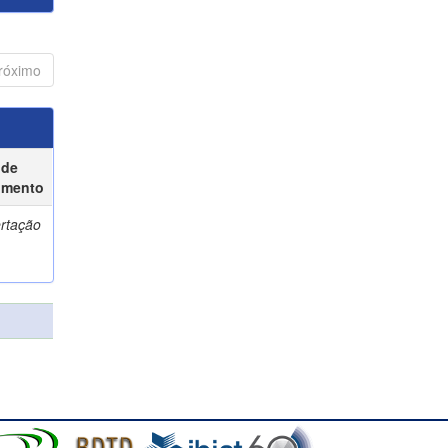
róximo
 de
umento
ertação