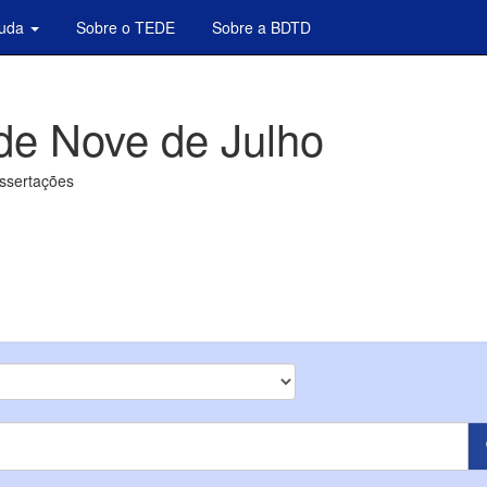
juda
Sobre o TEDE
Sobre a BDTD
de Nove de Julho
issertações