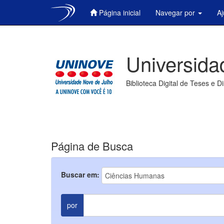
Página inicial
Navegar por
A
Skip
navigation
Universida
Biblioteca Digital de Teses e D
Página de Busca
Buscar em:
por