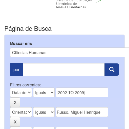
Página de Busca
Buscar em:
por
Filtros correntes: