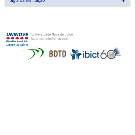
Sigla da instituição
Universidade Nove de Julho
bibliotecatede@uninove.br