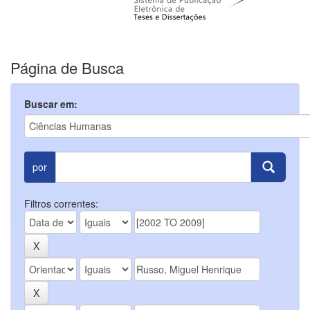
Página de Busca
Buscar em:
por
Filtros correntes: