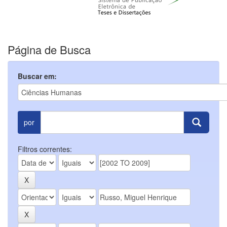
Página de Busca
Buscar em:
por
Filtros correntes: