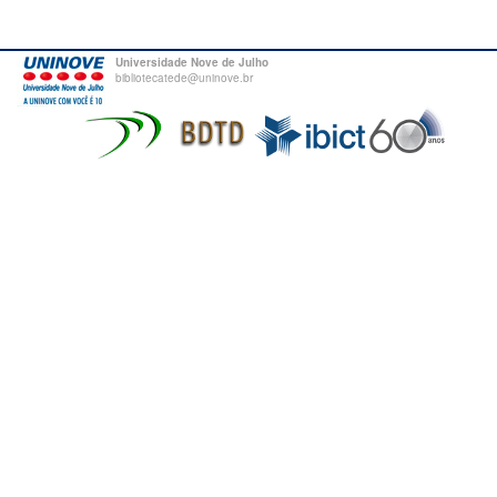
Universidade Nove de Julho
bibliotecatede@uninove.br