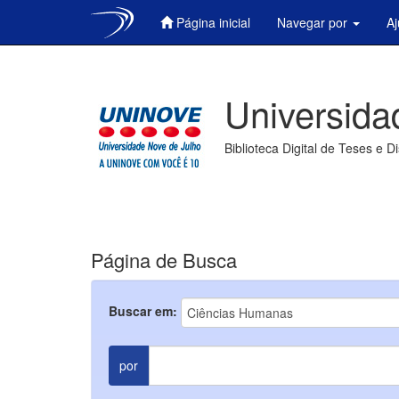
Página inicial
Navegar por
A
Skip
navigation
Universida
Biblioteca Digital de Teses e D
Página de Busca
Buscar em:
por