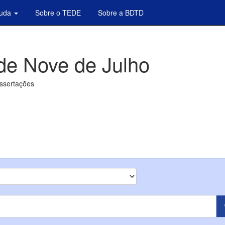
juda
Sobre o TEDE
Sobre a BDTD
de Nove de Julho
issertações