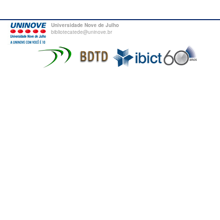
Universidade Nove de Julho
bibliotecatede@uninove.br