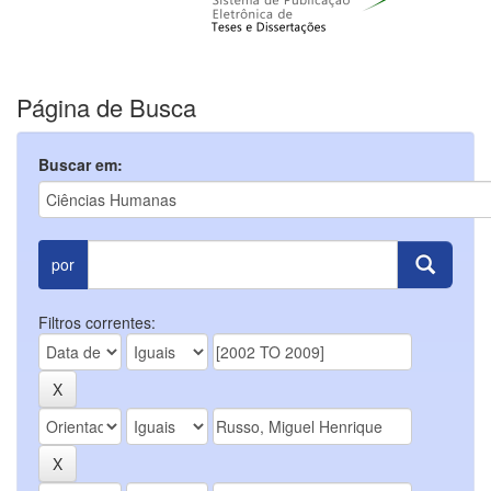
Página de Busca
Buscar em:
por
Filtros correntes: