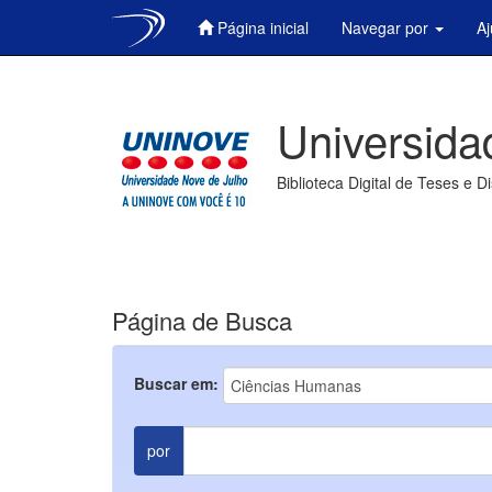
Página inicial
Navegar por
A
Skip
navigation
Universida
Biblioteca Digital de Teses e D
Página de Busca
Buscar em:
por