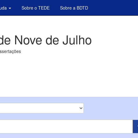
juda
Sobre o TEDE
Sobre a BDTD
de Nove de Julho
issertações