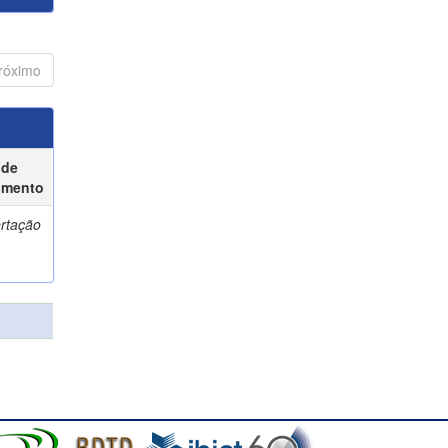
róximo
 de
umento
ertação