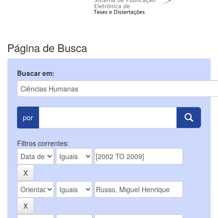
Página de Busca
Buscar em:
por
Filtros correntes: