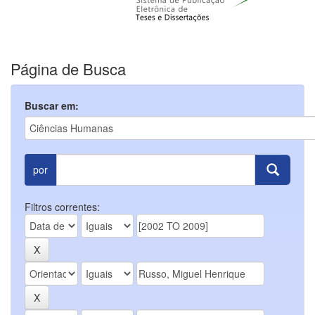
Página de Busca
Buscar em:
por
Filtros correntes: