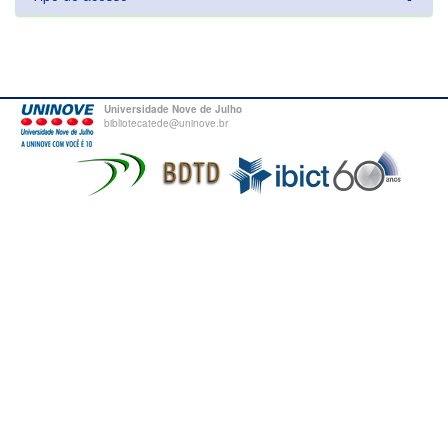
Universidade Nove de Julho
bibliotecatede@uninove.br