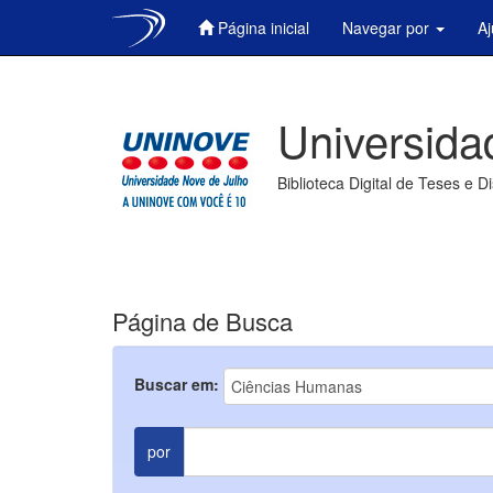
Página inicial
Navegar por
A
Skip
navigation
Universida
Biblioteca Digital de Teses e D
Página de Busca
Buscar em:
por