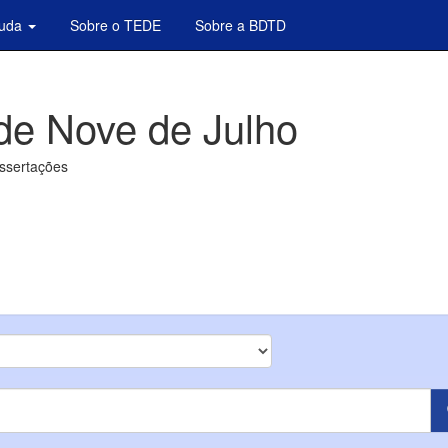
juda
Sobre o TEDE
Sobre a BDTD
de Nove de Julho
issertações