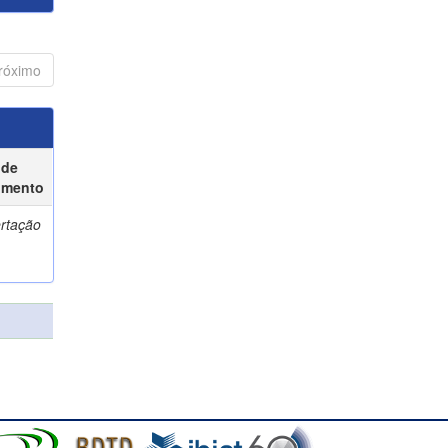
róximo
 de
umento
ertação