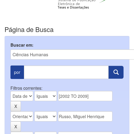
Página de Busca
Buscar em:
por
Filtros correntes: