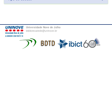
Universidade Nove de Julho
bibliotecatede@uninove.br