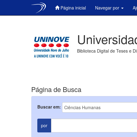
Página inicial
Navegar por
A
Skip
navigation
Universida
Biblioteca Digital de Teses e D
Página de Busca
Buscar em:
por