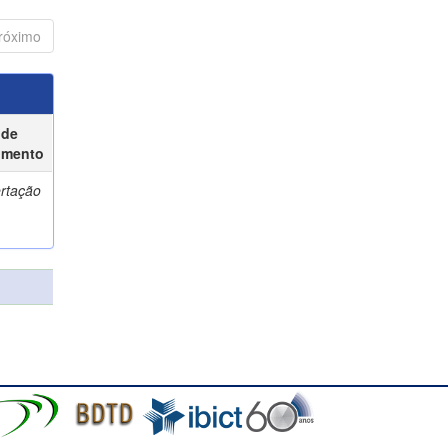
róximo
 de
umento
ertação