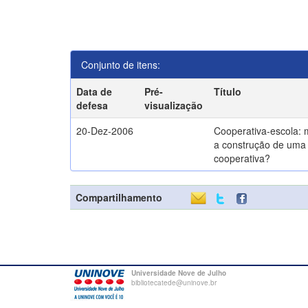
Conjunto de itens:
Data de
Pré-
Título
defesa
visualização
20-Dez-2006
Cooperativa-escola: 
a construção de uma 
cooperativa?
Compartilhamento
Universidade Nove de Julho
bibliotecatede@uninove.br