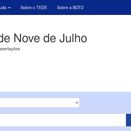
juda
Sobre o TEDE
Sobre a BDTD
de Nove de Julho
issertações