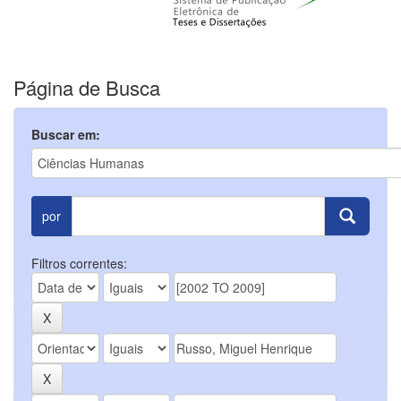
Página de Busca
Buscar em:
por
Filtros correntes: