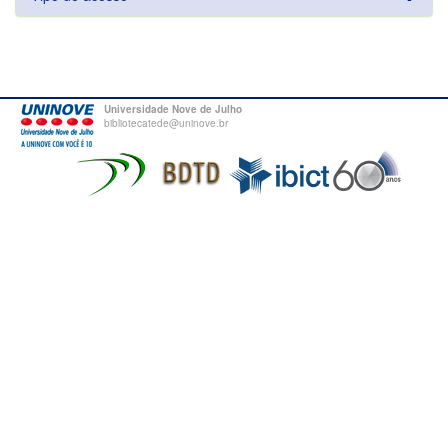
Universidade Nove de Julho
bibliotecatede@uninove.br