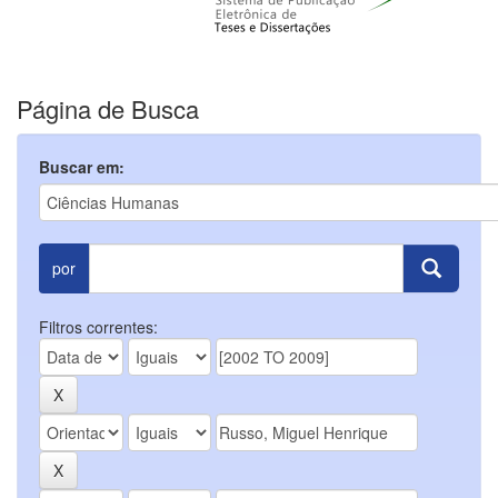
Página de Busca
Buscar em:
por
Filtros correntes: