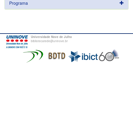
Programa
Universidade Nove de Julho
bibliotecatede@uninove.br