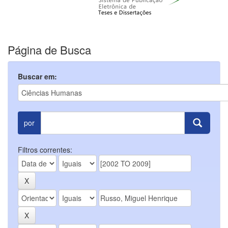
Página de Busca
Buscar em:
por
Filtros correntes: