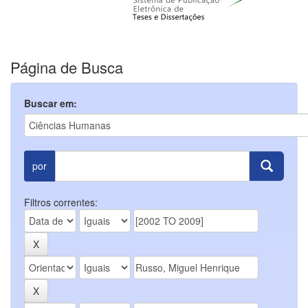
Página de Busca
Buscar em:
por
Filtros correntes: