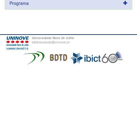
Programa
Universidade Nove de Julho
bibliotecatede@uninove.br