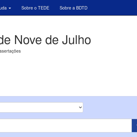
juda
Sobre o TEDE
Sobre a BDTD
de Nove de Julho
issertações