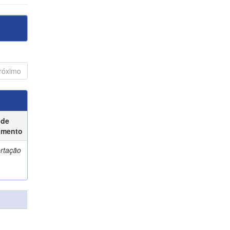
róximo
 de
umento
ertação