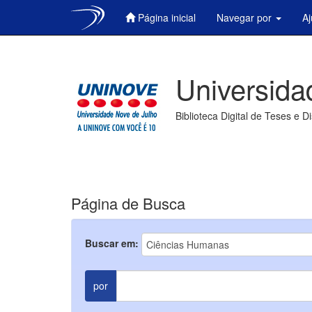
Página inicial
Navegar por
A
Skip
navigation
Universida
Biblioteca Digital de Teses e D
Página de Busca
Buscar em:
por