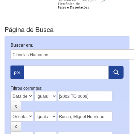
Página de Busca
Buscar em:
por
Filtros correntes: