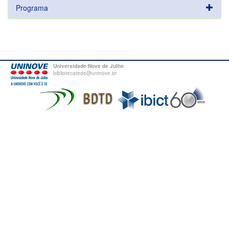
Programa
Universidade Nove de Julho
bibliotecatede@uninove.br