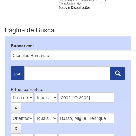
Página de Busca
Buscar em:
por
Filtros correntes: