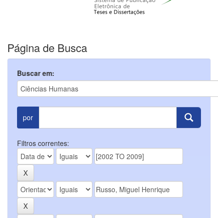
Página de Busca
Buscar em:
por
Filtros correntes: