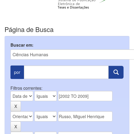
Página de Busca
Buscar em:
por
Filtros correntes: