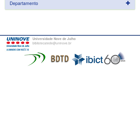
Departamento
Universidade Nove de Julho
bibliotecatede@uninove.br