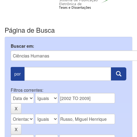
Página de Busca
Buscar em:
por
Filtros correntes: