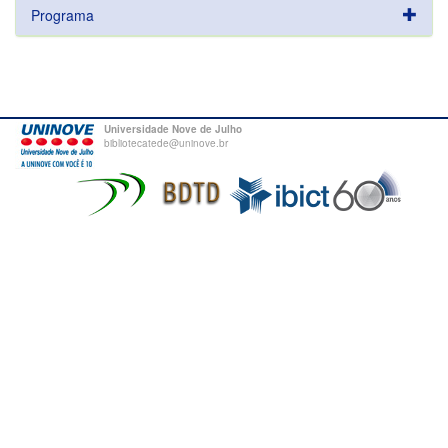
Programa
Universidade Nove de Julho
bibliotecatede@uninove.br