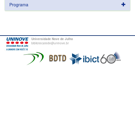
Programa
Universidade Nove de Julho
bibliotecatede@uninove.br