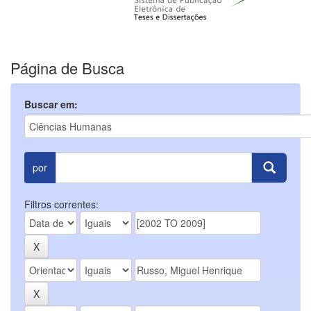
Página de Busca
Buscar em:
por
Filtros correntes: