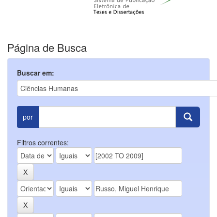
Página de Busca
Buscar em:
por
Filtros correntes: